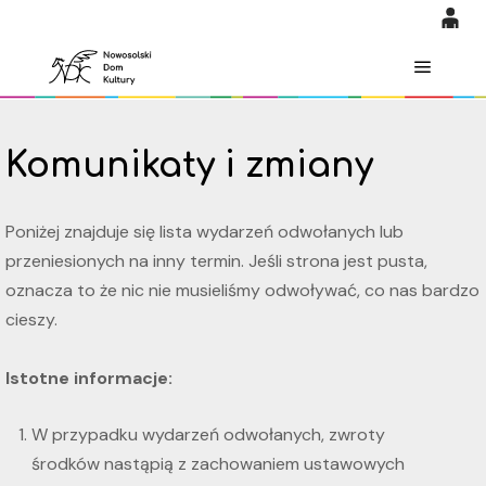
0
'
0,00
Główne
PLN
Komunikaty i zmiany
14
53
Poniżej znajduje się lista wydarzeń odwołanych lub
przeniesionych na inny termin. Jeśli strona jest pusta,
oznacza to że nic nie musieliśmy odwoływać, co nas bardzo
cieszy.
Istotne informacje:
W przypadku wydarzeń odwołanych, zwroty
środków nastąpią z zachowaniem ustawowych