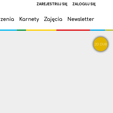
ZAREJESTRUJ SIĘ
ZALOGUJ SIĘ
0
zenia
Karnety
Zajęcia
Newsletter
0,00
PLN
2D DUB
3D DUB
2D DUB
2D NAP
14